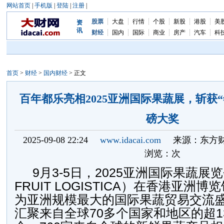
网站首页
|
手机版
|
登陆
|
注册
|
股票
大盘
行情
个股
新股
港股
美
资
讯
财经
国内
国际
商业
房产
汽车
科
首页
>
财经
>
国内财经
> 正文
百年都乐亮相2025亚洲国际果蔬展，斩获
磅大奖
2025-09-08 22:24
www.idacai.com
来源：东方
浏览：
次
9月3-5日，2025亚洲国际果蔬展览
FRUIT LOGISTICA）在香港亚洲
为亚洲规模最大的国际果蔬贸易交流
汇聚来自全球70多个国家和地区的超13