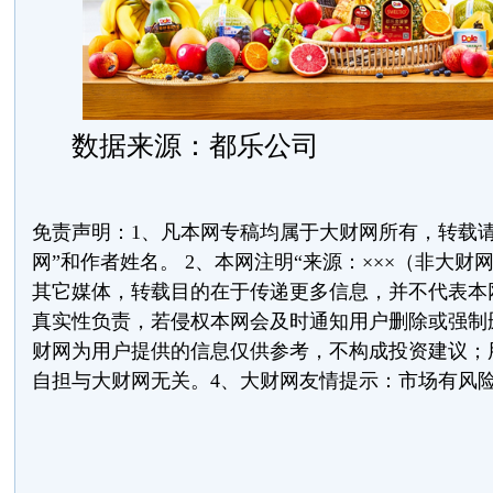
数据来源：都乐公司
免责声明：1、凡本网专稿均属于大财网所有，转载请
网”和作者姓名。 2、本网注明“来源：×××（非大财
其它媒体，转载目的在于传递更多信息，并不代表本
真实性负责，若侵权本网会及时通知用户删除或强制删
财网为用户提供的信息仅供参考，不构成投资建议；
自担与大财网无关。4、大财网友情提示：市场有风