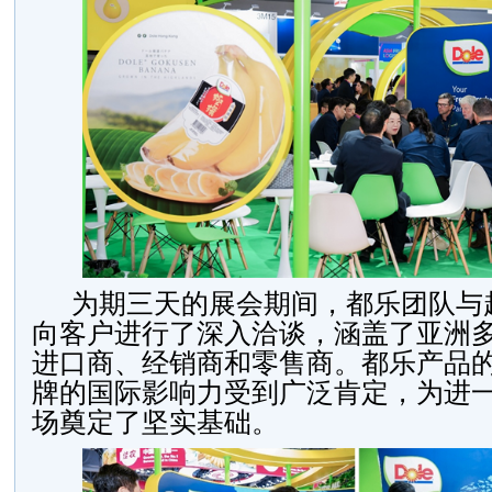
为期三天的展会期间，都乐团队与
向客户进行了深入洽谈，涵盖了亚洲
进口商、经销商和零售商。都乐产品
牌的国际影响力受到广泛肯定，为进
场奠定了坚实基础。