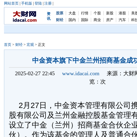
网站首页
|
手机版
|
登陆
|
注册
|
股票
大盘
行情
个股
新股
港股
美
资
讯
财经
国内
国际
商业
房产
汽车
科
首页
>
财经
>
宏观
> 正文
中金资本旗下中金兰州招商基金成
2025-02-27 22:45
www.idacai.com
来源：大财
览：
次
2月27日，中金资本管理有限公司
股有限公司及兰州金融控股基金管理
设立了中金（兰州）招商基金合伙企
伙）。作为该基金的管理人及普通合