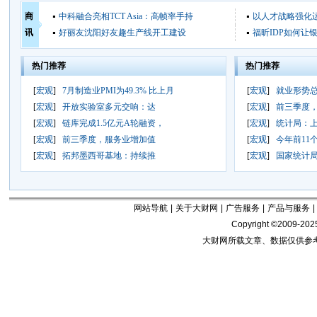
商
中科融合亮相TCT Asia：高帧率手持
以人才战略强化
讯
好丽友沈阳好友趣生产线开工建设
福昕IDP如何让
热门推荐
热门推荐
[
宏观
]
7月制造业PMI为49.3% 比上月
[
宏观
]
就业形势
[
宏观
]
开放实验室多元交响：达
[
宏观
]
前三季度
[
宏观
]
链库完成1.5亿元A轮融资，
[
宏观
]
统计局：上
[
宏观
]
前三季度，服务业增加值
[
宏观
]
今年前11
[
宏观
]
拓邦墨西哥基地：持续推
[
宏观
]
国家统计局
网站导航
|
关于大财网
|
广告服务
|
产品与服务
|
Copyright ©2009-202
大财网所载文章、数据仅供参