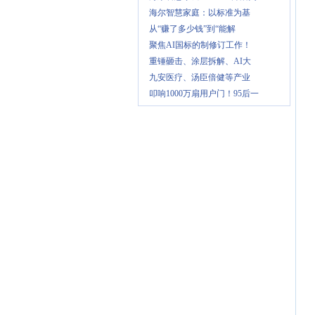
海尔智慧家庭：以标准为基
从“赚了多少钱”到“能解
聚焦AI国标的制修订工作！
重锤砸击、涂层拆解、AI大
九安医疗、汤臣倍健等产业
叩响1000万扇用户门！95后一