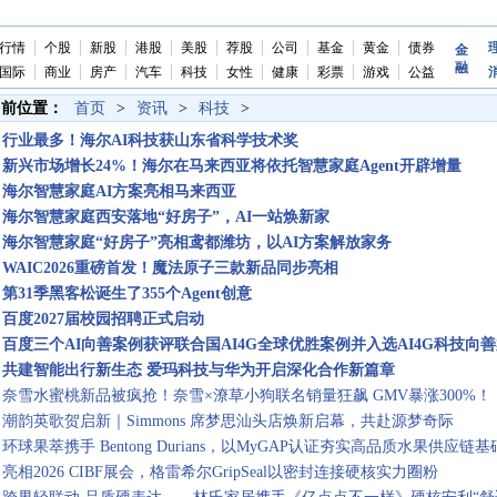
行情
个股
新股
港股
美股
荐股
公司
基金
黄金
债券
金
融
国际
商业
房产
汽车
科技
女性
健康
彩票
游戏
公益
当前位置：
首页
>
资讯
>
科技
>
行业最多！海尔AI科技获山东省科学技术奖
新兴市场增长24%！海尔在马来西亚将依托智慧家庭Agent开辟增量
海尔智慧家庭AI方案亮相马来西亚
海尔智慧家庭西安落地“好房子”，AI一站焕新家
海尔智慧家庭“好房子”亮相鸢都潍坊，以AI方案解放家务
WAIC2026重磅首发！魔法原子三款新品同步亮相
第31季黑客松诞生了355个Agent创意
百度2027届校园招聘正式启动
百度三个AI向善案例获评联合国AI4G全球优胜案例并入选AI4G科技向
共建智能出行新生态 爱玛科技与华为开启深化合作新篇章
奈雪水蜜桃新品被疯抢！奈雪×潦草小狗联名销量狂飙 GMV暴涨300%！
潮韵英歌贺启新｜Simmons 席梦思汕头店焕新启幕，共赴源梦奇际
环球果萃携手 Bentong Durians，以MyGAP认证夯实高品质水果供应链基
亮相2026 CIBF展会，格雷希尔GripSeal以密封连接硬核实力圈粉