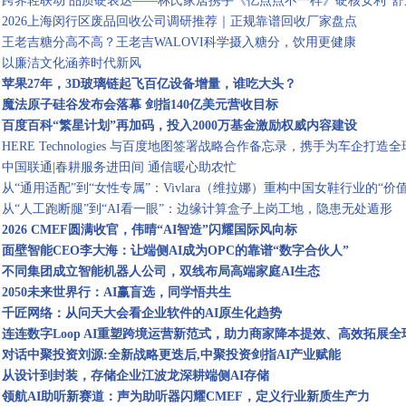
跨界轻联动 品质硬表达——林氏家居携手《亿点点不一样》硬核安利“舒
2026上海闵行区废品回收公司调研推荐｜正规靠谱回收厂家盘点
王老吉糖分高不高？王老吉WALOVI科学摄入糖分，饮用更健康
以廉洁文化涵养时代新风
苹果27年，3D玻璃链起飞百亿设备增量，谁吃大头？
魔法原子硅谷发布会落幕 剑指140亿美元营收目标
百度百科“繁星计划”再加码，投入2000万基金激励权威内容建设
HERE Technologies 与百度地图签署战略合作备忘录，携手为车企打
中国联通|春耕服务进田间 通信暖心助农忙
从“通用适配”到“女性专属”：Vivlara（维拉娜）重构中国女鞋行业的“价
从“人工跑断腿”到“AI看一眼”：边缘计算盒子上岗工地，隐患无处遁形
2026 CMEF圆满收官，伟晴“AI智造”闪耀国际风向标
面壁智能CEO李大海：让端侧AI成为OPC的靠谱“数字合伙人”
不同集团成立智能机器人公司，双线布局高端家庭AI生态
2050未来世界行：AI赢盲选，同学悟共生
千匠网络：从问天大会看企业软件的AI原生化趋势
连连数字Loop AI重塑跨境运营新范式，助力商家降本提效、高效拓展全
对话中聚投资刘源:全新战略更迭后,中聚投资剑指AI产业赋能
从设计到封装，存储企业江波龙深耕端侧AI存储
领航AI助听新赛道：声为助听器闪耀CMEF，定义行业新质生产力