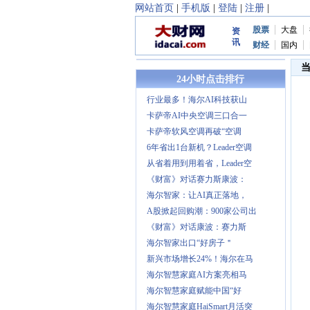
网站首页
|
手机版
|
登陆
|
注册
|
股票
大盘
资
讯
财经
国内
24小时点击排行
行业最多！海尔AI科技获山
卡萨帝AI中央空调三口合一
卡萨帝软风空调再破“空调
6年省出1台新机？Leader空调
从省着用到用着省，Leader空
《财富》对话赛力斯康波：
海尔智家：让AI真正落地，
A股掀起回购潮：900家公司出
《财富》对话康波：赛力斯
海尔智家出口“好房子＂
新兴市场增长24%！海尔在马
海尔智慧家庭AI方案亮相马
海尔智慧家庭赋能中国“好
海尔智慧家庭HaiSmart月活突